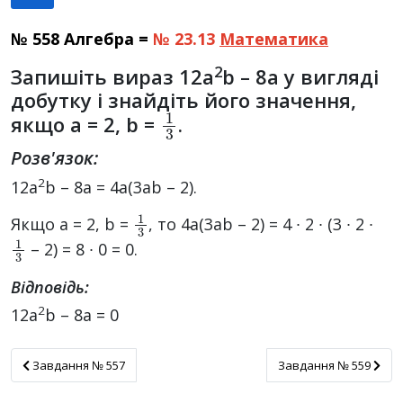
№ 558 Алгебра =
№ 23.13
Математика
2
Запишіть вираз 12а
b – 8a у вигляді
добутку і знайдіть його значення,
1
3
якщо а = 2, b =
.
Розв'язок:
2
12а
b – 8a = 4a(3ab – 2).
1
3
Якщо а = 2, b =
, то 4a(3ab – 2) = 4 ∙ 2 ∙ (3 ∙ 2 ∙
1
3
– 2) = 8 ∙ 0 = 0.
Відповідь:
2
12а
b – 8a = 0
Завдання № 557
Завдання № 559
Завдання № 557
Завдання № 559