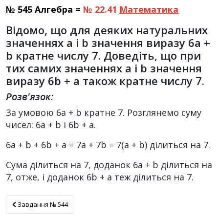
№ 545 Алгебра =
№ 22.41
Математика
Відомо, що для деяких натуральних
значеннях а і b значення виразу 6а +
b кратне числу 7. Доведіть, що при
тих самих значеннях а і b значення
виразу 6b + а також кратне числу 7.
Розв'язок:
За умовою 6a + b кратне 7. Розглянемо суму
чисел: 6a + b і 6b + a.
6a + b + 6b + a = 7a + 7b = 7(a + b) ділиться на 7.
Сума ділиться на 7, доданок 6a + b ділиться на
7, отже, і доданок 6b + a теж ділиться на 7.
Завдання № 544
Завдання № 544