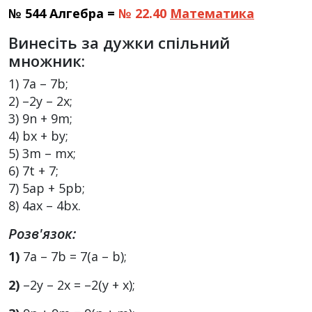
№ 544 Алгебра =
№ 22.40
Математика
Винесіть за дужки спільний
множник:
1) 7а – 7b;
2) –2у – 2х;
3) 9n + 9m;
4) bx + by;
5) 3m – mх;
6) 7t + 7;
7) 5ар + 5рb;
8) 4ах – 4bx.
Розв'язок:
1)
7а – 7b = 7(a – b);
2)
–2у – 2х = –2(y + x);