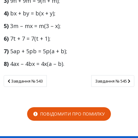
3)
9n + 9m = 9(n + m);
4)
bx + by = b(x + y);
5)
3m – mх = m(3 – x);
6)
7t + 7 = 7(t + 1);
7)
5ар + 5рb = 5p(a + b);
8)
4ах – 4bx = 4x(a – b).
Завдання № 543
Завдання № 545
Завдання № 543
Завдання № 545
ПОВІДОМИТИ ПРО ПОМИЛКУ