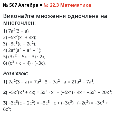
№ 507 Алгебра =
№ 22.3
Математика
Виконайте множення одночлена на
многочлен:
2
1) 7a
(3 – а);
2
3
2) –5x
(x
+ 4х);
3
2
3) –3с
(с – 2с
);
4
5
3
4) 2а
(а
– а
– 1);
2
5) (3х
– 5х – 3) ∙ 2х;
3
6) (с
+ с – 4) ∙ (–3с).
Розв'язок:
2
2
2
2
3
1)
7a
(3 – а) = 7a
∙ 3 – 7а
∙ а = 21а
– 7а
;
2
3
2
3
2
5
3
2)
–5x
(x
+ 4х) = 5х
∙ x
+ (–5х
) ∙ 4х = –5х
– 20х
;
3
2
3
3
2
4
3)
–3с
(с – 2с
) = –3с
∙ с + (–3с
) ∙ (–2с
) = –3с
+
5
6с
;