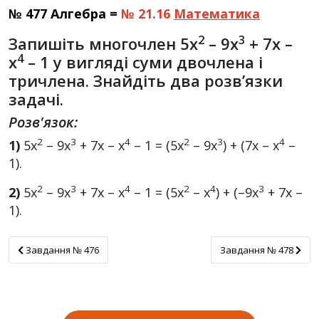
№ 477 Алгебра =
№ 21.16
Математика
2
3
Запишіть многочлен 5х
– 9х
+ 7x –
4
х
– 1 у вигляді суми двочлена і
тричлена. Знайдіть два розв’язки
задачі.
Розв'язок:
2
3
4
2
3
4
1)
5х
– 9х
+ 7x – х
– 1 = (5х
– 9х
) + (7х – х
–
1).
2
3
4
2
4
3
2)
5х
– 9х
+ 7х – х
– 1 = (5х
– х
) + (–9х
+ 7x –
1).
Завдання № 476
Завдання № 478
Завдання № 476
Завдання № 478