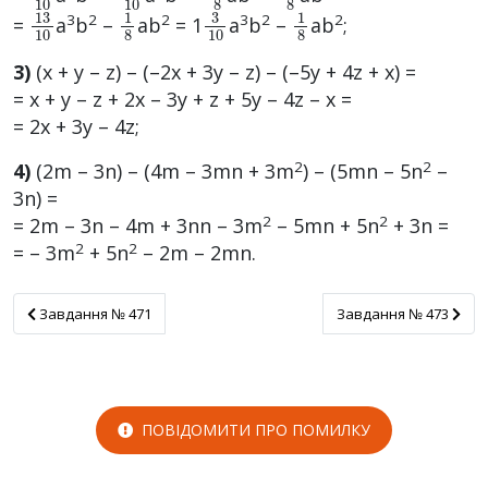
13
10
1
8
3
10
1
8
3
2
2
3
2
2
=
a
b
–
ab
= 1
a
b
–
ab
;
3)
(x + y – z) – (–2х + 3y – z) – (–5y + 4z + x) =
= x + y – z + 2x – 3y + z + 5y – 4z – x =
= 2x + 3у – 4z;
2
2
4)
(2m – 3n) – (4m – 3mn + 3m
) – (5mn – 5n
–
3n) =
2
2
= 2m – 3n – 4m + 3nn – 3m
– 5mn + 5n
+ 3n =
2
2
= – 3m
+ 5n
– 2m – 2mn.
Завдання № 471
Завдання № 473
Завдання № 471
Завдання № 473
ПОВІДОМИТИ ПРО ПОМИЛКУ