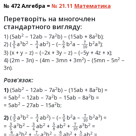
№ 472 Алгебра =
№ 21.11
Математика
Перетворіть на многочлен
стандартного вигляду:
2
2
2
1) (5ab
– 12ab – 7a
b) – (15ab + 8a
b);
3
5
3
4
5
8
7
10
3
2
2
2
2
3
2) (
a
b
–
ab
) – (–
b
a –
b
a
);
3) (x + y – z) – (–2х + 3y – z) – (–5y + 4z + x);
2
2
4) (2m – 3n) – (4m – 3mn + 3m
) – (5mn – 5n
–
3n).
Розв'язок:
2
2
2
1)
(5ab
– 12ab – 7a
b) – (15ab + 8a
b) =
2
2
2
= 5ab
– 12ab – 7a
b – 15ab – 8a
b =
2
2
= 5ab
– 27ab – 15a
b;
3
5
3
4
5
8
7
10
3
2
2
2
2
3
2)
(
a
b
–
ab
) – (–
b
a –
b
a
) =
3
5
3
4
5
8
7
10
3
2
2
2
3
2
=
a
b
–
ab
+
ab
+
a
b
=
6
10
7
10
6
8
5
8
3
2
3
2
2
2
=
a
b
+
a
b
–
ab
+
ab
=