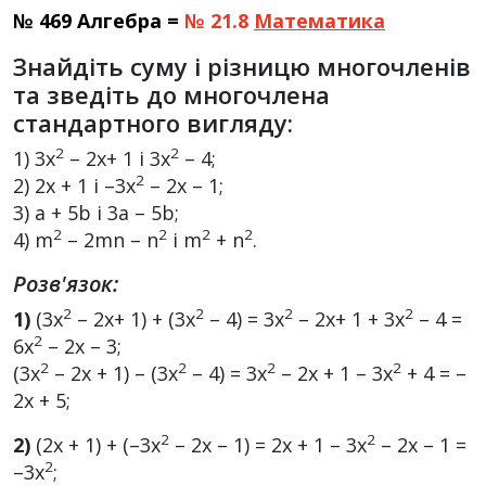
№ 469 Алгебра =
№ 21.8
Математика
Знайдіть суму і різницю многочленів
та зведіть до многочлена
стандартного вигляду:
2
2
1) 3x
– 2х+ 1 і 3х
– 4;
2
2) 2х + 1 і –3х
– 2х – 1;
3) а + 5b і 3а – 5b;
2
2
2
2
4) m
– 2mn – n
і m
+ n
.
Розв'язок:
2
2
2
2
1)
(3x
– 2х+ 1) + (3х
– 4) = 3х
– 2х+ 1 + 3x
– 4 =
2
6х
– 2х – 3;
2
2
2
2
(3х
– 2х + 1) – (3x
– 4) = 3х
– 2х + 1 – 3x
+ 4 = –
2х + 5;
2
2
2)
(2х + 1) + (–3х
– 2х – 1) = 2х + 1 – 3х
– 2х – 1 =
2
–3х
;