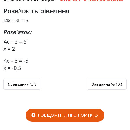
Розв’яжіть рівняння
ǀ4х - 3ǀ = 5.
Розв'язок:
4х – 3 = 5
х = 2
4х – 3 = -5
х = -0,5
Завдання № 8
Завдання № 10
Завдання № 8
Завдання № 10
ПОВІДОМИТИ ПРО ПОМИЛКУ