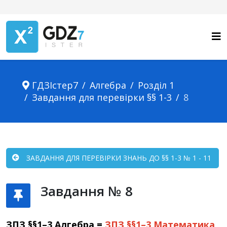
ГДЗІстер7
Алгебра
Розділ 1
Завдання для перевірки §§ 1-3
8
ЗАВДАННЯ ДЛЯ ПЕРЕВІРКИ ЗНАНЬ ДО §§ 1-3 № 1 - 11
Завдання № 8
ЗПЗ §§1–3 Алгебра =
ЗПЗ §§1–3
Математика