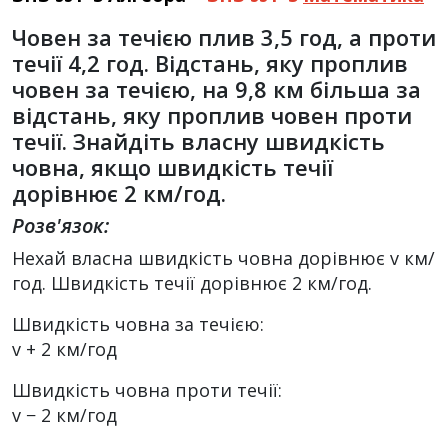
Човен за течією плив 3,5 год, а проти
течії 4,2 год. Відстань, яку проплив
човен за течією, на 9,8 км більша за
відстань, яку проплив човен проти
течії. Знайдіть власну швидкість
човна, якщо швидкість течії
дорівнює 2 км/год.
Розв'язок:
Нехай власна швидкість човна дорівнює v км/
год. Швидкість течії дорівнює 2 км/год.
Швидкість човна за течією:
v + 2 км/год
Швидкість човна проти течії:
v − 2 км/год