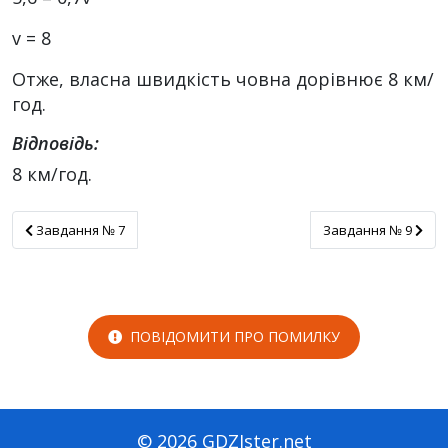
v = 8
Отже, власна швидкість човна дорівнює 8 км/
год.
Відповідь:
8 км/год.
Завдання № 7
Завдання № 9
Завдання № 7
Завдання № 9
ПОВІДОМИТИ ПРО ПОМИЛКУ
© 2026 GDZIster.net