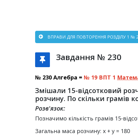
ВПРАВИ ДЛЯ ПОВТОРЕННЯ РОЗДІЛУ 1 № 21
Завдання № 230
№ 230 Алгебра =
№ 19 ВПТ 1
Матем
Змішали 15-відсотковий розч
розчину. По скільки грамів 
Розв'язок:
Позначимо кількість грамів 15-відсот
Загальна маса розчину: x + y = 180