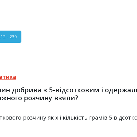
2 - 230
атика
ин добрива з 5-відсотковим і одержали 
кожного розчину взяли?
кового розчину як x і кількість грамів 5-відсотк