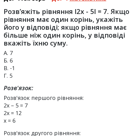
Розв’яжіть рівняння ǀ2х - 5ǀ = 7. Якщо
рівняння має один корінь, укажіть
його у відповіді; якщо рівняння має
більше ніж один корінь, у відповіді
вкажіть їхню суму.
А. 7
Б. 6
В. -1
Г. 5
Розв'язок:
Розв'язок першого рівняння:
2x – 5 = 7
2x = 12
x = 6
Розв'язок другого рівняння: