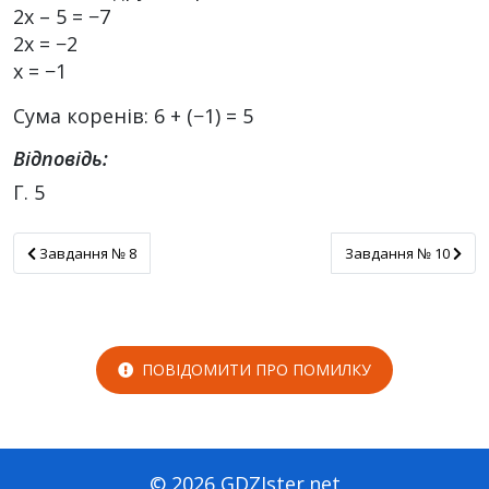
2x – 5 = −7
2x = −2
x = −1
Сума коренів: 6 + (−1) = 5
Відповідь:
Г. 5
Завдання № 8
Завдання № 10
Завдання № 8
Завдання № 10
ПОВІДОМИТИ ПРО ПОМИЛКУ
© 2026 GDZIster.net