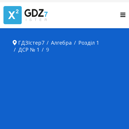
ГДЗІстер7
Алгебра
Розділ 1
ДСР № 1
9