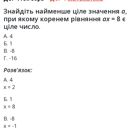
Знайдіть найменше ціле значення
а
,
при якому коренем рівняння
ах
= 8 є
ціле число.
А. 4
Б. 1
В. -8
Г. -16
Розв'язок:
А. 4
х = 2
Б. 1
х = 8
В. -8
х = -1