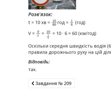
Розв'язок:
10
60
1
6
t = 10 хв =
год =
(год)
S
t
10
1
6
V =
=
= 10 · 6 = 60 (км/год)
Оскільки середня швидкість водія (
правила дорожнього руху на цій діл
Відповідь:
так.
Завдання № 209
Завдання № 209