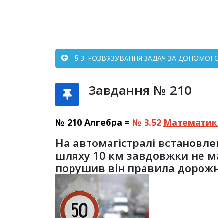
§ 3. РОЗВ’ЯЗУВАННЯ ЗАДАЧ ЗА ДОПОМОГ
Завдання № 210
№ 210 Алгебра =
№ 3.52
Математик
На автомагістралі встановле
шляху 10 км завдовжки не ма
порушив він правила дорожнь