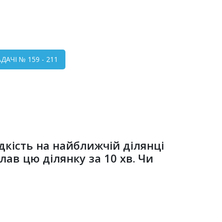
АЧІ № 159 - 211
дкість на найближчій ділянці
ав цю ділянку за 10 хв. Чи