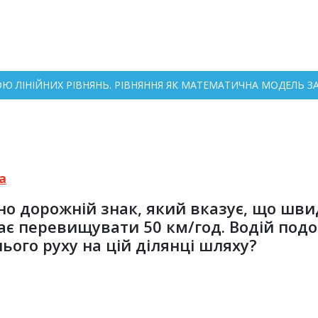
ОЮ ЛІНІЙНИХ РІВНЯНЬ. РІВНЯННЯ ЯК МАТЕМАТИЧНА МОДЕЛЬ ЗАД
а
но дорожній знак, який вказує, що шви
є перевищувати 50 км/год. Водій подол
ого руху на цій ділянці шляху?