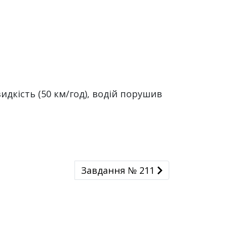
дкість (50 км/год), водій порушив
Завдання № 211
Завдання № 211