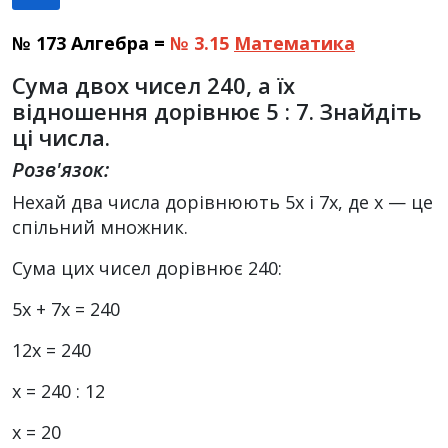
№ 173 Алгебра =
№ 3.15
Математика
Сума двох чисел 240, а їх
відношення дорівнює 5 : 7. Знайдіть
ці числа.
Розв'язок:
Нехай два числа дорівнюють 5x і 7x, де x — це
спільний множник.
Сума цих чисел дорівнює 240:
5x + 7x = 240
12x = 240
х = 240 : 12
х = 20