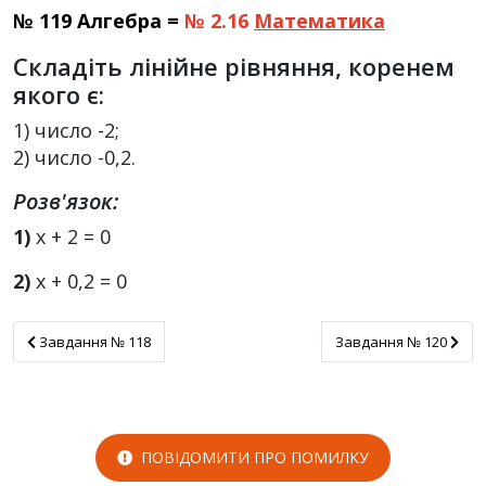
№ 119 Алгебра =
№ 2.16
Математика
Складіть лінійне рівняння, коренем
якого є:
1) число -2;
2) число -0,2.
Розв'язок:
1)
х + 2 = 0
2)
х + 0,2 = 0
Завдання № 118
Завдання № 120
Завдання № 118
Завдання № 120
ПОВІДОМИТИ ПРО ПОМИЛКУ