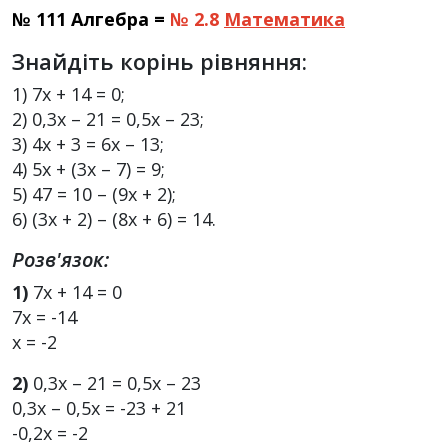
№ 111 Алгебра =
№ 2.8
Математика
Знайдіть корінь рівняння:
1) 7х + 14 = 0;
2) 0,3х – 21 = 0,5х – 23;
3) 4х + 3 = 6х – 13;
4) 5х + (3х – 7) = 9;
5) 47 = 10 – (9х + 2);
6) (3х + 2) – (8х + 6) = 14.
Розв'язок:
1)
7х + 14 = 0
7х = -14
х = -2
2)
0,3х – 21 = 0,5х – 23
0,3х – 0,5х = -23 + 21
-0,2х = -2