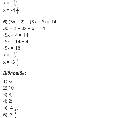
x = -
1
3
x = -4
6)
(3х + 2) – (8х + 6) = 14
3х + 2 – 8х – 6 = 14
-5х – 4 = 14
-5х = 14 + 4
-5х = 18
18
5
x = -
3
5
x = -3
Відповідь:
1) -2;
2) 10;
3) 8;
4) 2;
1
3
5) -4
;
3
5
6) -3
.