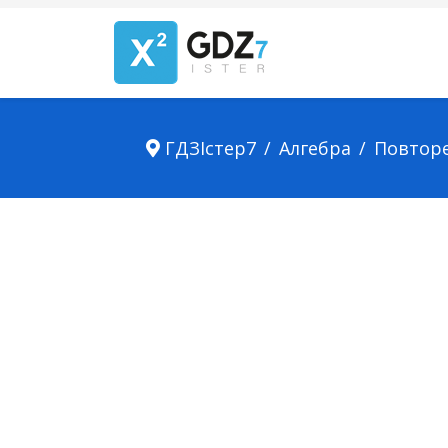
ГДЗІстер7
Алгебра
Повтор