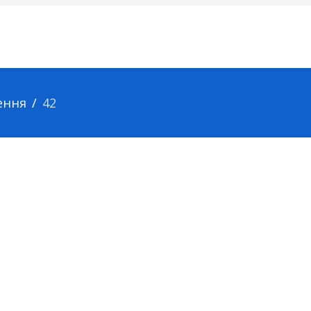
ення
42