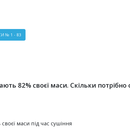
 № 1 - 83
чають 82% своєї маси. Скільки потрібно
 своєї маси під час сушіння