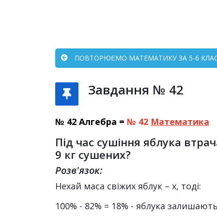
ПОВТОРЮЄМО МАТЕМАТИКУ ЗА 5-6 КЛАСИ
Завдання № 42
№ 42 Алгебра =
№ 42
Математика
Під час сушіння яблука втра
9 кг сушених?
Розв'язок:
Нехай маса свіжих яблук – х, тоді:
100% - 82% = 18% - яблука залишають