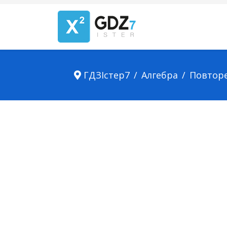
ГДЗІстер7
Алгебра
Повтор