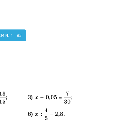
 № 1 - 83