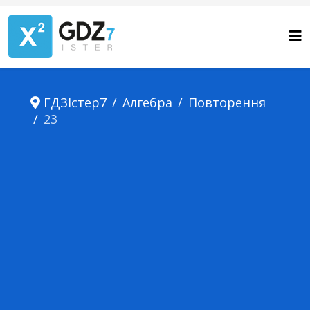
ГДЗІстер7
Алгебра
Повторення
23