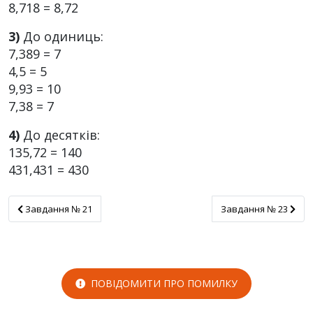
8,718 = 8,72
3)
До одиниць:
7,389 = 7
4,5 = 5
9,93 = 10
7,38 = 7
4)
До десятків:
135,72 = 140
431,431 = 430
Завдання № 21
Завдання № 23
Завдання № 21
Завдання № 23
ПОВІДОМИТИ ПРО ПОМИЛКУ