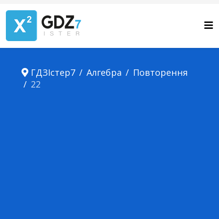
ГДЗІстер7
Алгебра
Повторення
22