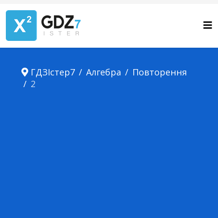
ГДЗІстер7
Алгебра
Повторення
2