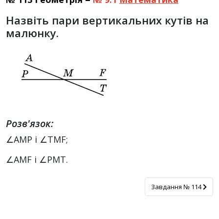
Назвіть пари вертикальних кутів на
малюнку.
Розв'язок:
∠АМР і ∠TMF;
∠AMF і ∠РМТ.
Завдання № 114
Завдання № 114