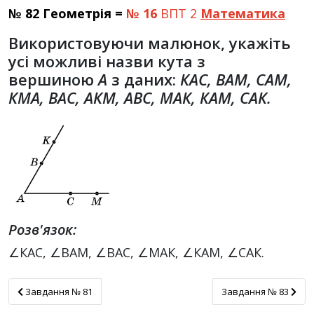
№ 82 Геометрія =
№ 16
ВПТ 2
Математика
Використовуючи малюнок, укажіть
усі можливі назви кута з
вершиною
А
з даних:
КАС, ВАМ, САМ,
КМА, ВАС, АКМ, АВС, МАК, КАМ, САК.
Розв'язок:
∠КАС, ∠ВАМ, ∠ВАС, ∠МАК, ∠КАМ, ∠САК.
Завдання № 81
Завдання № 83
Завдання № 81
Завдання № 83