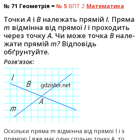
№ 71 Геометрія =
№ 5
ВПТ 2
Математика
Точки
А
і
В
належать прямій
l.
Пряма
т
відмінна від прямої
l
і проходить
через точку
А.
Чи може точка
В
нале­
жати прямій
т?
Відповідь
обґрунтуйте.
Розв'язок:
Оскільки пряма m відмінна від прямої l і з
прямою l вже має одну спільну точку А, то