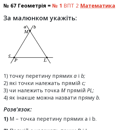
№ 67 Геометрія =
№ 1
ВПТ 2
Математика
За малюнком укажіть:
1) точку перетину прямих
а
і
b
;
2) які точки належать прямій
с;
3) чи належить точка
М
прямій
PL;
4) як інакше можна назвати пряму
b
.
Розв'язок:
1)
М – точка перетину прямих а і b.