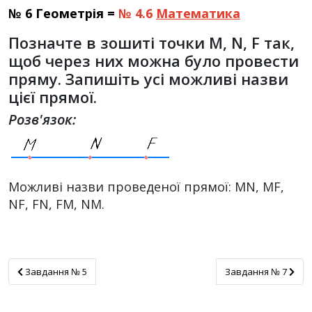
№ 6 Геометрія =
№ 4.6
Математика
Позначте в зошиті точки M, N, F так,
щоб через них можна було провести
пряму. Запишіть усі можливі назви
цієї прямої.
Розв'язок:
Можливі назви проведеної прямої: MN, MF,
NF, FN, FM, NM.
Завдання № 5
Завдання № 7
Завдання № 5
Завдання № 7