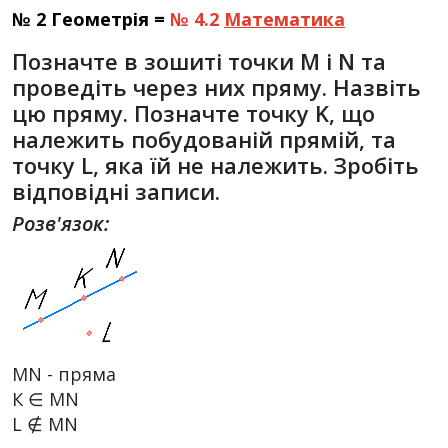
№ 2 Геометрія =
№ 4.2
Математика
Позначте в зошиті точки M і N та
проведіть через них пряму. Назвіть
цю пряму. Позначте точку K, що
належить побудованій прямій, та
точку L, яка їй не належить. Зробіть
відповідні записи.
Розв'язок:
MN - пряма
К ∈ MN
L ∉ MN