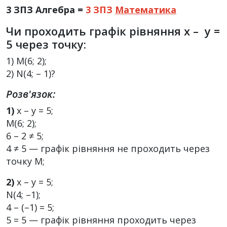
3 ЗПЗ Алгебра =
3 ЗПЗ
Математика
Чи проходить графік рівняння x – y =
5 через точку:
1) M(6; 2);
2) N(4; – 1)?
Розв'язок:
1)
х – y = 5;
М(6; 2);
6 – 2 ≠ 5;
4 ≠ 5 — графік рівняння не проходить через
точку М;
2)
х – у = 5;
N(4; –1);
4 – (–1) = 5;
5 = 5 — графік рівняння проходить через