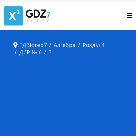
ГДЗІстер7
Алгебра
Розділ 4
ДСР № 6
3