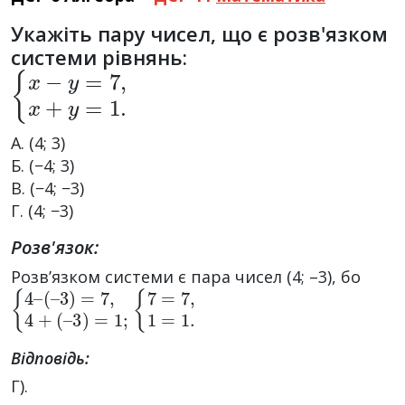
Укажіть пару чисел, що є розв'язком
системи рівнянь:
{
x
−
y
=
7
,
x
+
y
=
1.
А. (4; 3)
Б. (−4; 3)
В. (−4; −3)
Г. (4; −3)
Розв'язок:
Розв’язком системи є пара чисел (4; –3), бо
{
(
–
4
3
–
)
(
=
–
1
3
;
)
=
7
,
4
+
{
7
=
7
,
1
=
1.
Відповідь:
Г).