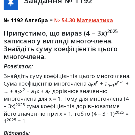
Завдання № 1192
№ 1192 Алгебра =
№ 54.30
Математика
2025
Припустимо, що вираз (4 − 3x)
записано у вигляді многочлена.
Знайдіть суму коефіцієнтів цього
многочлена.
Розв'язок:
Знайдіть суму коефіцієнтів цього многочлена.
n
n–1
Сума коефіцієнтів многочлена а
x
+ a
x
+
n
n–1
2
.... + а
х
+ а
х + а
дорівнює значенню
2
1
0
многочлена для х = 1. Тому для многочлена (4
2025
– 3х)
сума коефіцієнтів дорівнюватиме
2025
його значенню при х = 1, тобто (4 – 3 ∙ 1)
=
2025
1
= 1.
Відповідь: