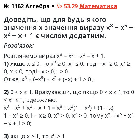
№ 1162 Алгебра =
№ 53.29
Математика
Доведіть, що для будь-якого
8
5
значення x значення виразу x
− x
+
2
x
− x + 1 є числом додатним.
Розв'язок:
8
5
2
Розглянемо вираз x
– x
+ x
– x + 1.
8
5
5
2
1)
Якщо х ≤ 0, то х
≥ 0, x
≤ 0, тоді –x
≥ 0, x
≥
0, x ≤ 0, тоді –x ≥ 0,1 > 0.
8
5
2
Отже, x
+ (–x
) + x
+ (–x) + 1 > 0 ;
2)
0 < x ≤ 1. Врахувавши, що якщо 0 < x ≤ 1,то 0
n
< x
≤ 1, одержимо:
8
5
2
8
2
3
х
– x
+ х
– x + 1 = х
+ x
(1 – х
) + (1 – x).
3
8
2
8
5
2
1 – x
≥ 0,1 – x ≥ 0, x
> 0, x
> 0, тому х
– х
+ х
– х + 1 > 0;
n
3)
якщо x > 1, то x
> 1.