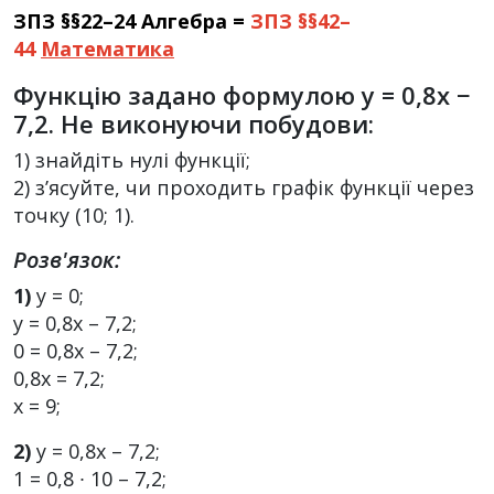
ЗПЗ §§22–24 Алгебра =
ЗПЗ §§42–
44
Математика
Функцію задано формулою y = 0,8x −
7,2. Не виконуючи побудови:
1) знайдіть нулі функції;
2) з’ясуйте, чи проходить графік функції через
точку (10; 1).
Розв'язок:
1)
у = 0;
у = 0,8х – 7,2;
0 = 0,8х – 7,2;
0,8x = 7,2;
х = 9;
2)
у = 0,8х – 7,2;
1 = 0,8 ∙ 10 – 7,2;