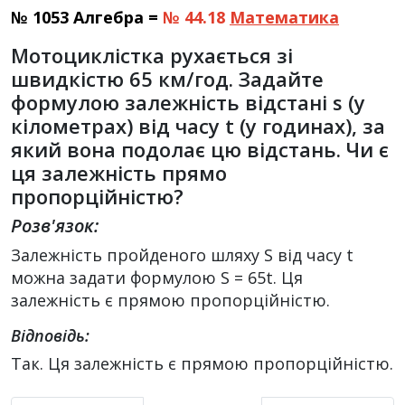
№ 1053 Алгебра =
№ 44.18
Математика
Мотоциклістка рухається зі
швидкістю 65 км/год. Задайте
формулою залежність відстані s (у
кілометрах) від часу t (у годинах), за
який вона подолає цю відстань. Чи є
ця залежність прямо
пропорційністю?
Розв'язок:
Залежність пройденого шляху S від часу t
можна задати формулою S = 65t. Ця
залежність є прямою пропорційністю.
Відповідь:
Так. Ця залежність є прямою пропорційністю.