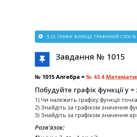
§ 23. ГРАФІК ФУНКЦІЇ. ГРАФІЧНИЙ СПОСІБ
Завдання № 1015
№ 1015 Алгебра =
№ 43.4
Математи
Побудуйте графік функції y =
1) Чи належить графіку функції точка C
2) Знайдіть за графіком значення функ
3) Знайдіть за графіком значення арг
Розв'язок: