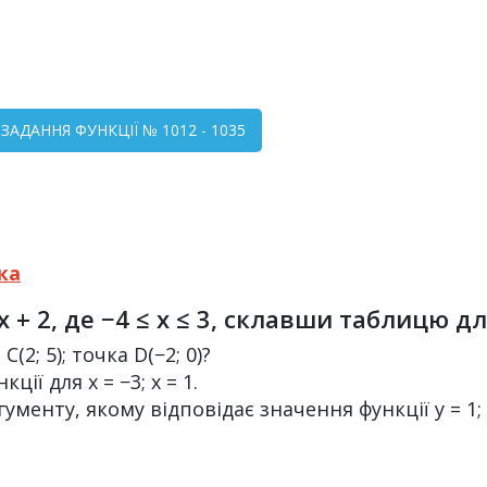
 ЗАДАННЯ ФУНКЦІЇ № 1012 - 1035
ка
 x + 2, де −4 ≤ x ≤ 3, склавши таблицю 
(2; 5); точка D(−2; 0)?
ції для x = −3; x = 1.
ументу, якому відповідає значення функції y = 1; y