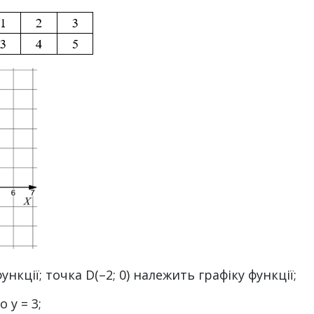
ункції; точка D(–2; 0) належить графіку функції;
о y = 3;