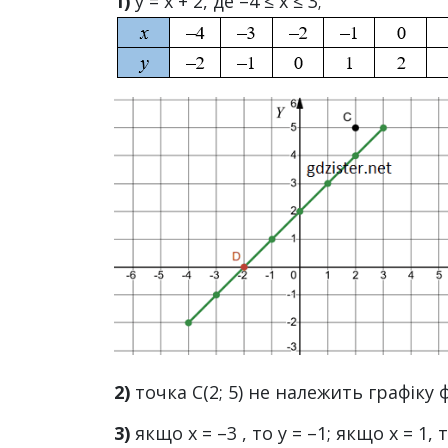
1)
y = x + 2, де –4 ≤ х ≤ 3;
2)
точка С(2; 5) не належить графіку ф
3)
якщо х = –3 , то у = –1; якщо х = 1, т