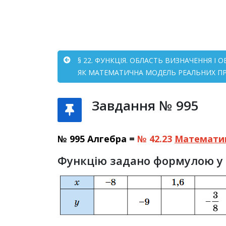
§ 22. ФУНКЦІЯ. ОБЛАСТЬ ВИЗНАЧЕННЯ І
ЯК МАТЕМАТИЧНА МОДЕЛЬ РЕАЛЬНИХ ПРО
Завдання № 995
№ 995 Алгебра =
№ 42.23
Математи
Функцію задано формулою y