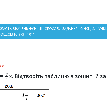
 ОБЛАСТЬ ЗНАЧЕНЬ ФУНКЦІЇ. СПОСОБИ ЗАДАННЯ ФУНКЦІЙ. ФУ
ЦЕСІВ № 973 - 1011
ка
3
4
 =
x. Відтворіть таблицю в зошиті й за