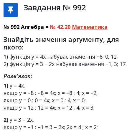
Завдання № 992
№ 992 Алгебра =
№ 42.20
Математика
Знайдіть значення аргументу, для
якого:
1) функція y = 4x набуває значення −8; 0; 12;
2) функція y = 3 − 2x набуває значення −1; 3; 17.
Розв'язок:
1)
у = 4х.
якщо у = –8 : –8 = 4х; х = –8 : 4; х = –2;
якщо у = 0 : 0 = 4х; х = 0 : 4; х = 0;
якщо у = 12 : 12 = 4х; х = 12 : 4; х = 3;
2)
у = 3 – 2х.
якщо у = –1 : –1 = 3 – 2х; 2х = 4 ; х = 2;