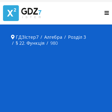
ГДЗІстер7
Алгебра
Розділ 3
§ 22. Функція
980