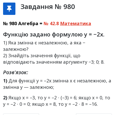
Завдання № 980
№ 980 Алгебра =
№ 42.8
Математика
Функцію задано формулою y = −2x.
1) Яка змінна є незалежною, а яка −
залежною?
2) Знайдіть значення функції, що
відповідають значенням аргументу −3; 0; 8.
Розв'язок:
1)
Для функції y = –2х змінна x є незалежною, а
змінна y — залежною;
2)
Якщо x = –3, то у = –2 ∙ (–3) = 6; якщо х = 0, то
у = –2 ∙ 0 = 0; якщо x = 8, то у = –2 ∙ 8 = –16.