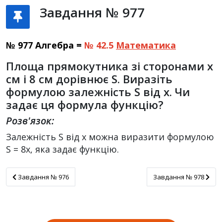
Завдання № 977
№ 977 Алгебра =
№ 42.5
Математика
Площа прямокутника зі сторонами x
см і 8 см дорівнює S. Виразіть
формулою залежність S від x. Чи
задає ця формула функцію?
Розв'язок:
Залежність S від x можна виразити формулою
S = 8x, яка задає функцію.
Завдання № 976
Завдання № 978
Завдання № 976
Завдання № 978