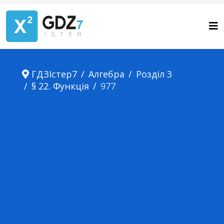
ГДЗІстер7
Алгебра
Розділ 3
§ 22. Функція
977