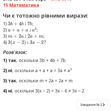
15
Математика
Чи є тотожно рівними вирази:
3
b
+
4
b
і
7
b
;
1)
a
+
a
+
a
і
a
3
;
і
2)
m
+
2
a
і
2
a
+
m
;
і
3)
3
(
x
−
2
)
і
3
x
−
2
?
і
4)
і
Розв'язок:
1) так
, оскільки 3b + 4b = 7b
3
2)
ні
, оскільки a + a + a = 3а ≠ a
3)
так
, оскільки m + 2a = 2a + m
4)
ні
, оскільки 3(x – 2) = 3х – 6 ≠ 3x – 2
Завдання № 2
Завдання № 2