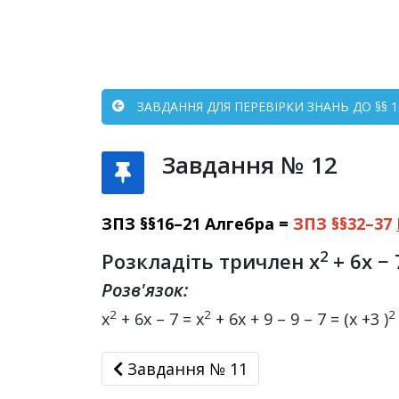
ЗАВДАННЯ ДЛЯ ПЕРЕВІРКИ ЗНАНЬ ДО §§ 16
Завдання № 12
ЗПЗ §§16–21 Алгебра =
ЗПЗ §§32–37
2
Розкладіть тричлен x
+ 6x −
Розв'язок:
2
2
2
х
+ 6х – 7 = х
+ 6х + 9 – 9 – 7 = (х +3 )
Завдання № 11
Завдання № 11