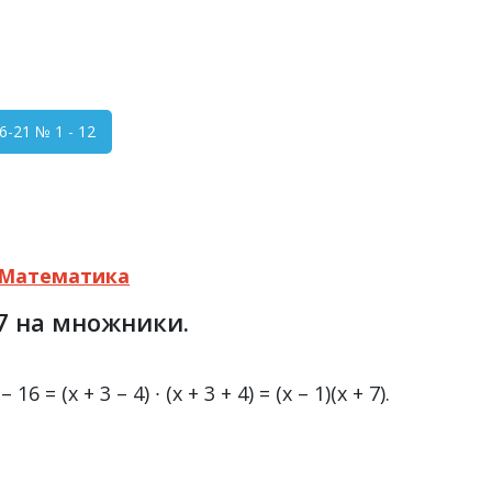
-21 № 1 - 12
Математика
 7 на множники.
– 16 = (х + 3 – 4) ∙ (х + 3 + 4) = (x – 1)(х + 7).