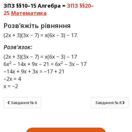
ЗПЗ §§10–15 Алгебра =
ЗПЗ §§20–
25
Математика
Розв’яжіть рівняння
(2x + 3)(3x − 7) = x(6x − 3) − 17.
Розв'язок:
(2x + 3)(3x − 7) = x(6x − 3) – 17
2
2
6x
– 14x + 9x – 21 = 6x
– 3x – 17
–14x + 9x + 3x = –17 + 21
–2x = 4
x = –2
Завдання № 6
Завдання № 8
Завдання № 6
Завдання № 8