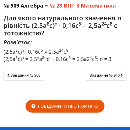
№ 909 Алгебра =
№ 28 ВПТ 3
Математика
Для якого натурального значення n
8
n
5
24
8
рівність (2,5a
c)
· 0,16c
= 2,5a
c
є
тотожністю?
Розв'язок:
8
n
5
24
8
(2,5a
c)
· 0,16c
= 2,5a
c
;
8
n
n
8n
n
5
4
8
(2,5a
c)
= 2,5
a
c
· 0,16c
= 2,5a2
c
; n = 3.
Завдання № 908
Завдання № 910
Завдання № 908
Завдання № 910
ПОВІДОМИТИ ПРО ПОМИЛКУ