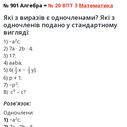
№ 901 Алгебра =
№ 20 ВПТ 3
Математика
Які з виразів є одночленами? Які з
одночленів подано у стандартному
вигляді:
2
1) −a
c;
2) 7a · 2b · 4;
3) 17;
4) aaba;
1
2
1
3
5) 6(
x −
y);
6) p + 1;
2
7) −p
;
9
8) c
– c?
Розв'язок:
Одночлени:
2
1)
−a
c;
2)
7a · 2b · 4;