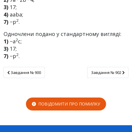
3)
17;
4)
aaba;
2
7)
−p
.
Одночлени подано у стандартному вигляді:
2
1)
−a
c;
3)
17;
2
7)
−p
.
Завдання № 900
Завдання № 902
Завдання № 900
Завдання № 902
ПОВІДОМИТИ ПРО ПОМИЛКУ