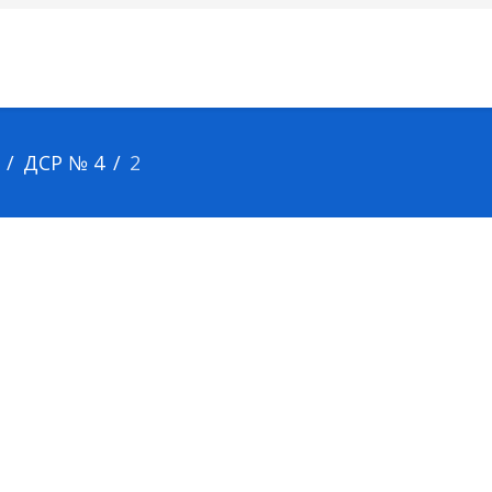
ДСР № 4
2