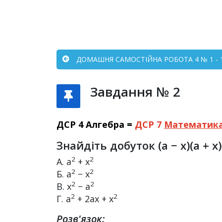
ДОМАШНЯ САМОСТІЙНА РОБОТА 4 № 1 - 
Завдання № 2
ДСР 4 Алгебра =
ДСР 7
Математик
Знайдіть добуток (a − x)(a + x)
2
2
А. a
+ x
2
2
Б. a
− x
2
2
В. x
− a
2
2
Г. a
+ 2ax + x
Розв'язок: