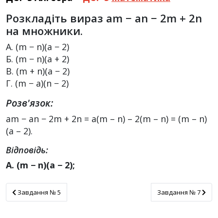
Розкладіть вираз am − an − 2m + 2n
на множники.
А. (m − n)(a − 2)
Б. (m − n)(a + 2)
В. (m + n)(a − 2)
Г. (m − a)(n − 2)
Розв'язок:
am − an − 2m + 2n = a(m – n) – 2(m – n) = (m – n)
(a – 2).
Відповідь:
А. (m − n)(a − 2);
Завдання № 5
Завдання № 7
Завдання № 5
Завдання № 7