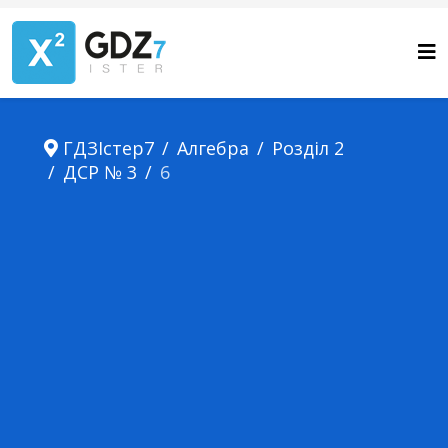
ГДЗІстер7
Алгебра
Розділ 2
ДСР № 3
6