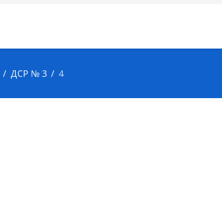
ДСР № 3
4