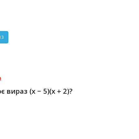
13
а
вираз (x − 5)(x + 2)?