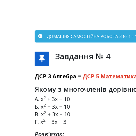
ДОМАШНЯ САМОСТІЙНА РОБОТА 3 № 1 - 
Завдання № 4
ДСР 3 Алгебра =
ДСР 5
Математик
Якому з многочленів дорівнює 
2
А. x
+ 3x − 10
2
Б. x
− 3x − 10
2
В. x
+ 3x + 10
2
Г. x
− 3x − 3
Розв'язок: