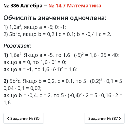
№ 386 Алгебра =
№ 14.7
Математика
Обчисліть значення одночлена:
1) 1,6a², якщо a = -5; 0; -1;
2) 5b²c, якщо b = 0,2 і c = 0,1; b = -0,4 і c = 2.
Розв'язок:
1)
1,6a². Якщо a = -5, то 1,6 · (-5)² = 1,6 · 25 = 40;
якщо a = 0, то 1,6 · 0² = 0;
якщо a = -1, то 1,6 · (-1)² = 1,6;
2)
5b²c. Якщо b = 0,2, c = 0,1, то 5 · (0,2)² · 0,1 = 5 ·
0,04 · 0,1 = 0,02;
якщо b = -0,4, c = 2, то 5 · (-0,4)² · 2 = 5 · 0,16 · 2 =
1,6.
Завдання № 385
Завдання № 387
Завдання № 385
Завдання № 387