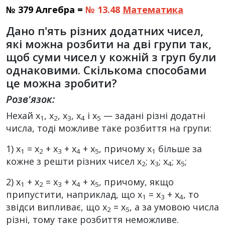
№ 379 Алгебра =
№ 13.48
Математика
Дано п'ять різних додатних чисел,
які можна розбити на дві групи так,
щоб суми чисел у кожній з груп були
однаковими. Скількома способами
це можна зробити?
Розв'язок:
Нехай x
, x
, x
, x
і x
— задані різні додатні
1
2
3
4
5
числа, тоді можливе таке розбиття на групи:
1) х
= х
+ х
+ х
+ х
, причому х
більше за
1
2
3
4
5
1
кожне з решти різних чисел x
; х
; х
; x
;
2
3
4
5
2) x
+ х
= х
+ x
+ х
, причому, якщо
1
2
3
4
5
припустити, наприклад, що x
= x
+ х
, то
1
3
4
звідси випливає, що x
= х
, а за умовою числа
2
5
різні, тому таке розбиття неможливе.