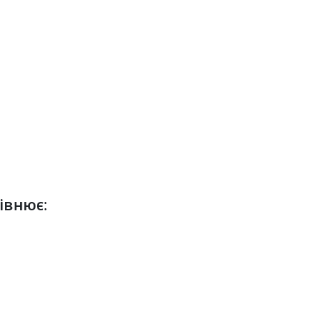
івнює: