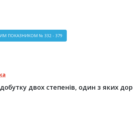
НИМ ПОКАЗНИКОМ № 332 - 379
ка
 добутку двох степенів, один з яких дор