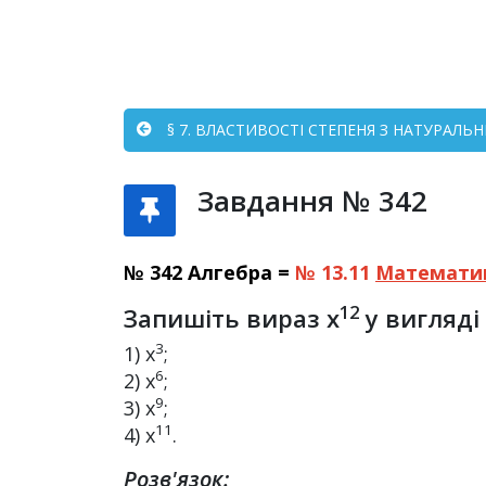
§ 7. ВЛАСТИВОСТІ СТЕПЕНЯ З НАТУРАЛЬ
Завдання № 342
№ 342 Алгебра =
№ 13.11
Математи
12
Запишіть вираз x
у вигляді
3
1) x
;
6
2) x
;
9
3) x
;
11
4) x
.
Розв'язок: