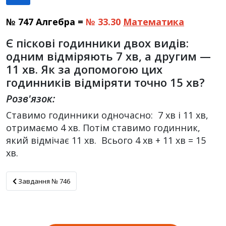
№ 747 Алгебра =
№ 33.30
Математика
Є піскові годинники двох видів:
одним відміряють 7 хв, а другим —
11 хв. Як за допомогою цих
годинників відміряти точно 15 хв?
Розв'язок:
Ставимо годинники одночасно: 7 хв і 11 хв,
отримаємо 4 хв. Потім ставимо годинник,
який відмічає 11 хв. Всього 4 хв + 11 хв = 15
хв.
Завдання № 746
Завдання № 746